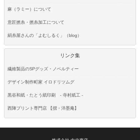
麻（ラミー）について
意匠撚糸・撚糸加工について
絹糸屋さんの「よむしるく」（blog）
リンク集
繊維製品のSPグッズ・ノベルティー
デザイン制作町家 イロドリツムグ
黒谷和紙・たとう紙印刷 - 寺村紙工 -
西陣プリント専門店 【摺・洋墨庵】